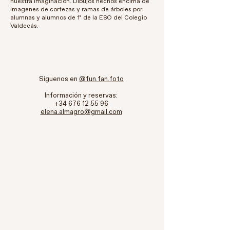
nuestra imaginación. Dibujos hechos encima de
imagenes de cortezas y ramas de árboles por
alumnas y alumnos de 1º de la ESO del Colegio
Valdecás.
Síguenos en
@fun.fan.foto
Información y reservas:
+34 676 12 55 96
elena.almagro@gmail.com