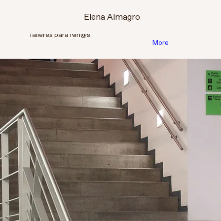
Elena Almagro
Talleres para Niñ@s
More