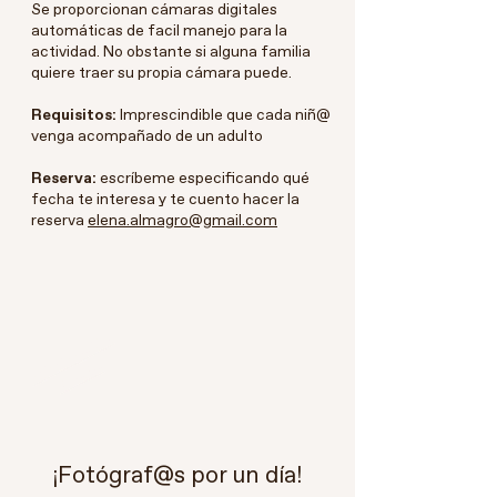
Se proporcionan cámaras digitales
automáticas de facil manejo para la
actividad. No obstante si alguna familia
quiere traer su propia cámara puede.
Requisitos:
Imprescindible que cada niñ@
venga acompañado de un adulto
Reserva:
escríbeme especificando qué
fecha te interesa y te cuento hacer la
reserva
elena.almagro@gmail.com
R
E
E
R
V
A
T
U
P
L
A
Z
S
A
¡Fotógraf@s por un día!